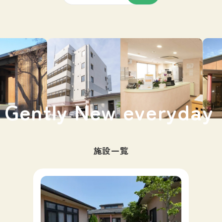
Gently New everyday
施設一覧