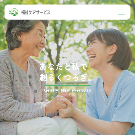
あなたと私で
創るくつろぎ。
Gently, New everyday